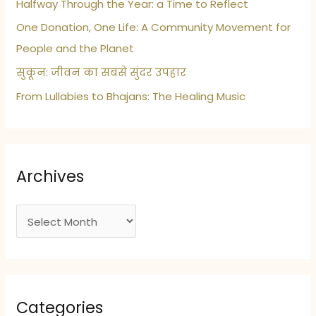
Halfway Through the Year: a Time to Reflect
One Donation, One Life: A Community Movement for
People and the Planet
सुकून: जीवन का सबसे सुंदर उपहार
From Lullabies to Bhajans: The Healing Music
Archives
A
r
c
h
i
Categories