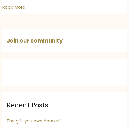
एक
Read More »
पत्र
माँ
के
नाम:
Join our community
माँ
के
बिना
शर्त
प्रेम
और
प्रेरणा
की
कहानी
Recent Posts
The gift you owe Yourself