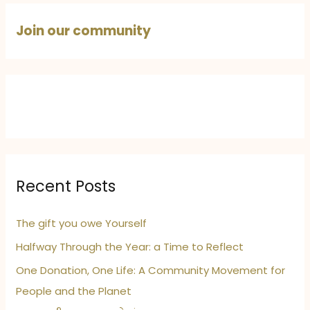
की
मीठी
Join our community
यादें:
बचपन,
आम
और
गाँव
का
प्यार
Recent Posts
The gift you owe Yourself
Halfway Through the Year: a Time to Reflect
One Donation, One Life: A Community Movement for
People and the Planet