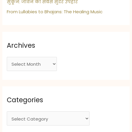
सुकून: जीवन का सबसे सुंदर उपहार
From Lullabies to Bhajans: The Healing Music
Archives
A
r
c
h
i
Categories
v
e
C
s
a