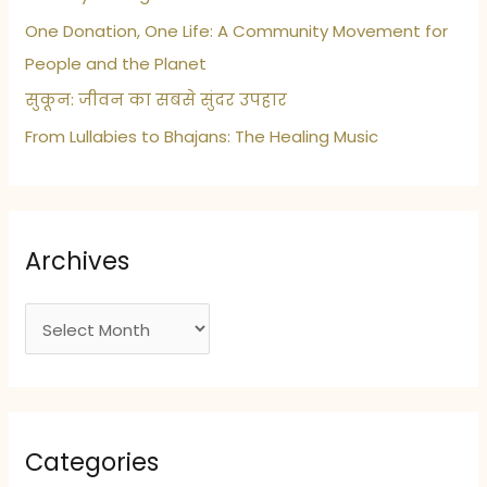
One Donation, One Life: A Community Movement for
People and the Planet
सुकून: जीवन का सबसे सुंदर उपहार
From Lullabies to Bhajans: The Healing Music
Archives
A
r
c
h
i
Categories
v