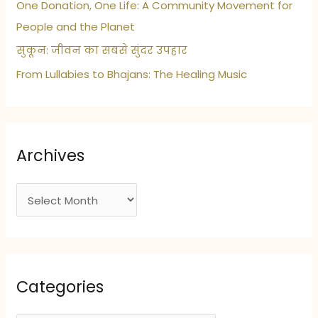
One Donation, One Life: A Community Movement for
People and the Planet
सुकून: जीवन का सबसे सुंदर उपहार
From Lullabies to Bhajans: The Healing Music
Archives
A
r
c
h
i
Categories
v