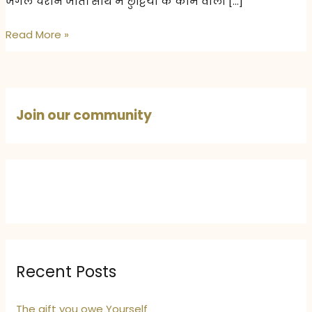
जंगल चराने जाते। साथ में छुट्टियों के काम वाली […]
बचपन
Read More »
की
गर्मियों
की
छुट्टियाँ:
Join our community
गाँव,
जंगल
और
यादों
की
मिठास
Recent Posts
The gift you owe Yourself