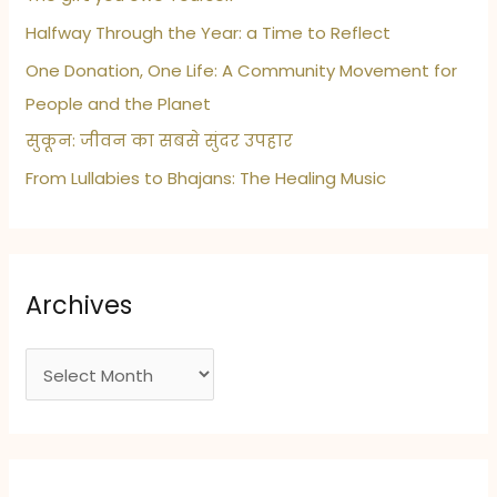
Halfway Through the Year: a Time to Reflect
One Donation, One Life: A Community Movement for
People and the Planet
सुकून: जीवन का सबसे सुंदर उपहार
From Lullabies to Bhajans: The Healing Music
Archives
A
r
c
h
i