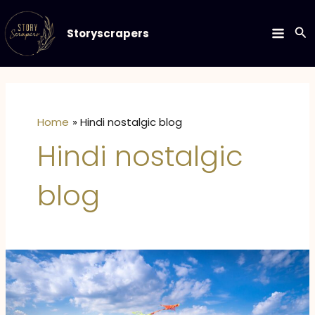
Skip
to
Se
Storyscrapers
MAIN
content
MEN
Home
Hindi nostalgic blog
Hindi nostalgic
blog