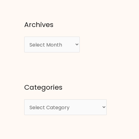
Archives
A
r
c
h
i
Categories
v
e
C
s
a
t
e