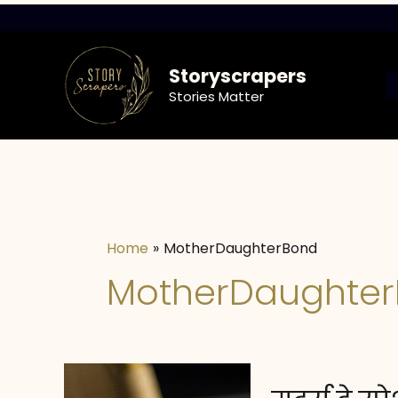
Skip
to
content
Storyscrapers
Stories Matter
Home
MotherDaughterBond
MotherDaughte