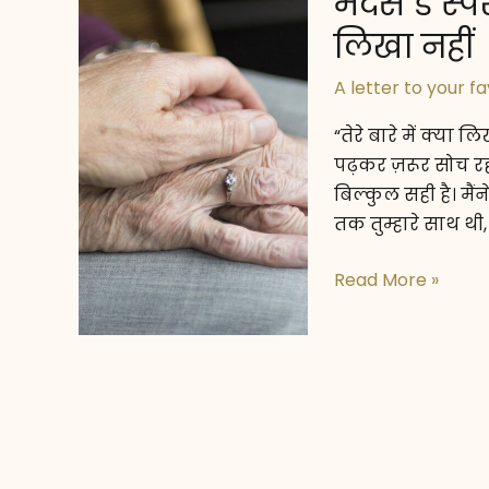
मदर्स डे स
लिखा नहीं
A letter to your 
“तेरे बारे में क्या लि
पढ़कर ज़रूर सोच रह
बिल्कुल सही है। मै
तक तुम्हारे साथ थी,
मदर्स
Read More »
डे
स्पेशल:
माँ
के
नाम
एक
ख़त