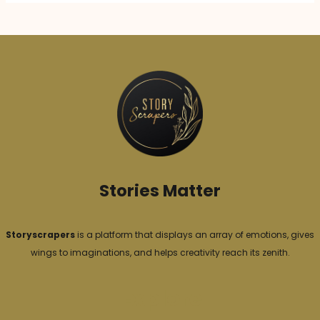
t
e
g
o
r
i
e
s
Stories Matter
Storyscrapers
is a platform that displays an array of emotions, gives
wings to imaginations, and helps creativity reach its zenith.
Explore