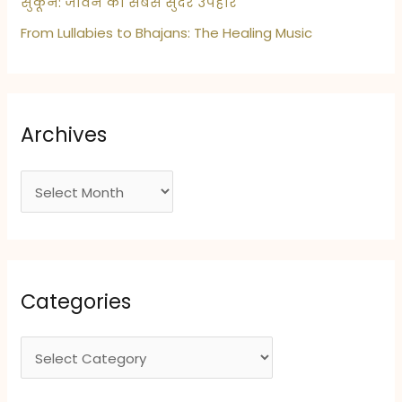
सुकून: जीवन का सबसे सुंदर उपहार
From Lullabies to Bhajans: The Healing Music
Archives
A
r
c
h
i
Categories
v
e
C
s
a